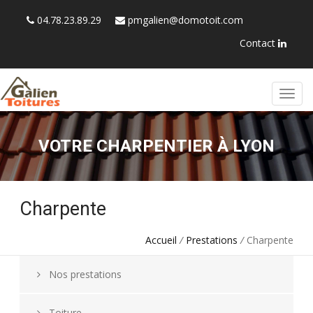
04.78.23.89.29
pmgalien@domotoit.com
Contact
VOTRE CHARPENTIER À LYON
Charpente
Accueil
/
Prestations
/
Charpente
Nos prestations
Toiture