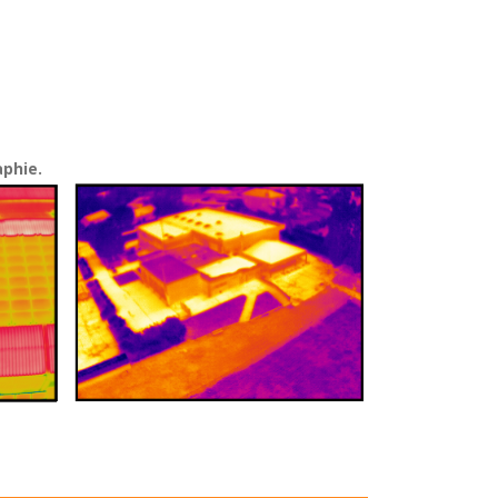
phie.