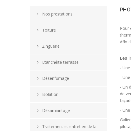
PHO
Nos prestations
Pour 
Toiture
therm
Afin d
Zinguerie
Les i
Etanchéité terrasse
- Une
- Une 
Désenfumage
- Un d
de ve
Isolation
façade
- Une
Désamiantage
Galie
Traitement et entretien de la
pilot