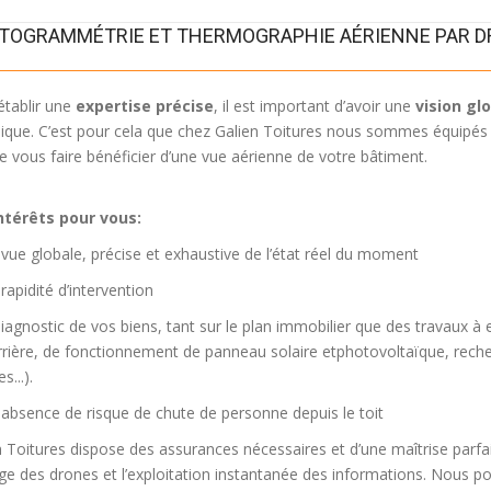
TOGRAMMÉTRIE ET THERMOGRAPHIE AÉRIENNE PAR 
établir une
expertise précise
, il est important d’avoir une
vision gl
ique. C’est pour cela que chez
Galien Toitures
nous sommes équipés de
e vous faire bénéficier d’une vue aérienne de votre bâtiment.
ntérêts pour vous:
 vue globale, précise et exhaustive de l’état réel du moment
rapidité d’intervention
iagnostic de vos biens, tant sur le plan immobilier que des travaux à 
rrière, de fonctionnement de panneau solaire etphotovoltaïque, reche
s...).
 absence de risque de chute de personne depuis le toit
n Toitures dispose des assurances nécessaires et d’une maîtrise parfai
age des drones et l’exploitation instantanée des informations. Nous 