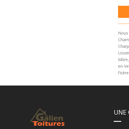
Nous 
Champ
Charp
Lissie
Mûre, 
en-Vel
l’Isère
UNE 