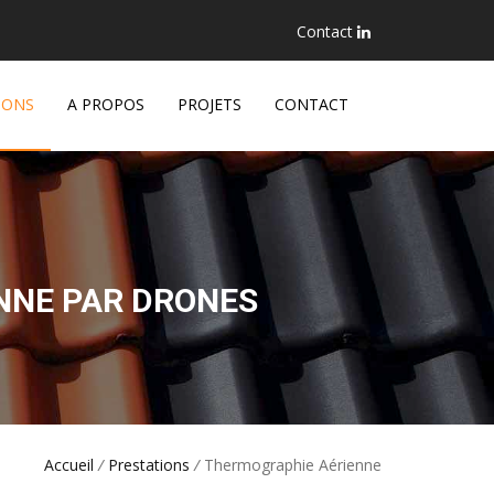
Contact
IONS
A PROPOS
PROJETS
CONTACT
NNE PAR DRONES
Accueil
/
Prestations
/
Thermographie Aérienne