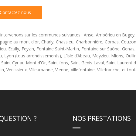
Contactez-nous
intervenons sur les communes suivantes : Anse, Ambérieu en Bugey, Bo
agne au mont d'or, Charly, Chassieu, Charbonnière, Corbas, Couzon 
ieu, Ecully, Feyzin, Fontaine Saint-Martin, Fontaine sur Saône, Genas,
u, Lyon (tous arrondissements), L’Isle d’Abeau, Meyzieu, Mions, Oullin
Saint Cyr au Mont d'Or, Saint fons, Saint Genis Laval, Saint Laurent 
in, Vénissieux, Villeurbanne, Vienne, Villefontaine, Villefranche, et t
.
QUESTION ?
NOS PRESTATIONS