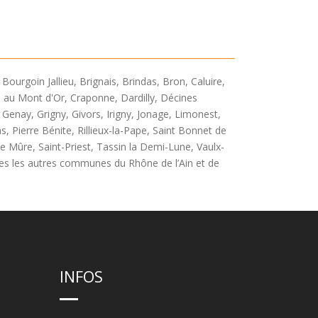
urgoin Jallieu, Brignais, Brindas, Bron, Caluire,
au Mont d'Or, Craponne, Dardilly, Décines
 Genay, Grigny, Givors, Irigny, Jonage, Limonest,
s, Pierre Bénite, Rillieux-la-Pape, Saint Bonnet de
de Mûre, Saint-Priest, Tassin la Demi-Lune, Vaulx-
outes les autres communes du Rhône de l’Ain et de
INFOS