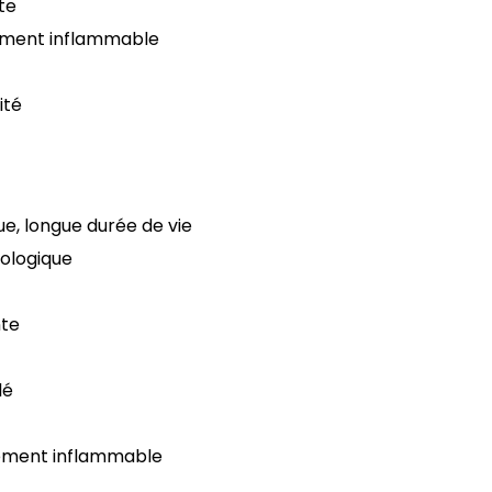
te
tement inflammable
ité
ue, longue durée de vie
ologique
nte
lé
tement inflammable