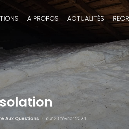
TIONS
A PROPOS
ACTUALITÉS
REC
isolation
re Aux Questions
sur
23 février 2024