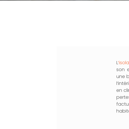
L
‘iso
son e
une b
l’int
en cl
perte
factu
habit