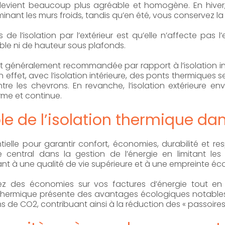
t devient beaucoup plus agréable et homogène. En hiver
nant les murs froids, tandis qu’en été, vous conservez la 
e l’isolation par l’extérieur est qu’elle n’affecte pas l’
le ni de hauteur sous plafonds.
 est généralement recommandée par rapport à l’isolation inté
n effet, avec l’isolation intérieure, des ponts thermiques
re les chevrons. En revanche, l’isolation extérieure env
rme et continue.
rôle de l’isolation thermique d
ntielle pour garantir confort, économies, durabilité et 
e central dans la gestion de l’énergie en limitant l
ant à une qualité de vie supérieure et à une empreinte éc
z des économies sur vos factures d’énergie tout en r
on thermique présente des avantages écologiques notabl
ns de CO2, contribuant ainsi à la réduction des « passoires