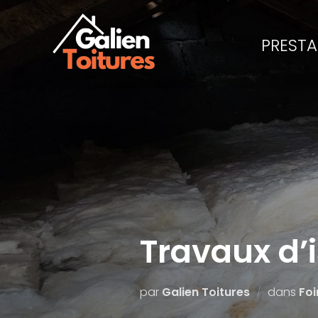
PRESTA
Travaux d’
par
Galien Toitures
dans
Foi