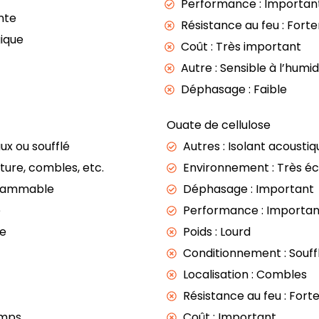
Performance : Importan
nte
Résistance au feu : For
ique
Coût : Très important
Autre : Sensible à l’humid
Déphasage : Faible
Ouate de cellulose
x ou soufflé
Autres : Isolant acoustiq
oiture, combles, etc.
Environnement : Très éc
nflammable
Déphasage : Important
e
Performance : Importa
ue
Poids : Lourd
Conditionnement : Souff
Localisation : Combles
Résistance au feu : For
emps
Coût : Important