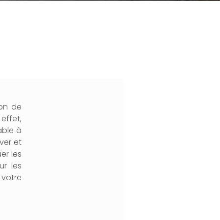
ion de
effet,
able à
ver et
er les
ur les
 votre