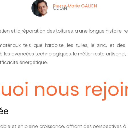
Pierre Marie GALIEN
GÉRANT
etien et la réparation des toitures, a une longue histoire, r
 matériaux tels que l’ardoise, les tuiles, le zinc, et 
é les avancées technologiques, le métier reste artisanal, 
fficacité énergétique.
uoi nous rejoi
ée
able et en pleine croissance, offrant des perspectives à l