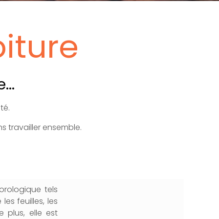
oiture
...
ité.
 travailler ensemble.
orologique tels
es feuilles, les
 plus, elle est