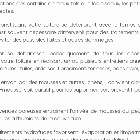
tions des certains animaux tels que les oiseaux, les pet
sectes.
onstituant votre toiture se détériorent avec le temps e
est souvent nécessaire d’intervenir pour des traitements
éviter des possibles fuites et autres dommages.
ant se débarrasser périodiquement de tous les débri
votre toiture en réalisant un ou plusieurs entretiens ann
itures : tuiles, ardoises, fibrociment, terrasses, bacs acier,
st envahi par des mousses et autres lichens, il convient alor
-mousse, soit curatif pour les supprimer, soit préventif pou
evenues poreuses entrainent l’arrivée de mousses qui pe
ues à l’humidité de la couverture.
raitements hydrofuges favorisent l’évaporation et l’imper
bien que l’application des produits puisse être délicate.