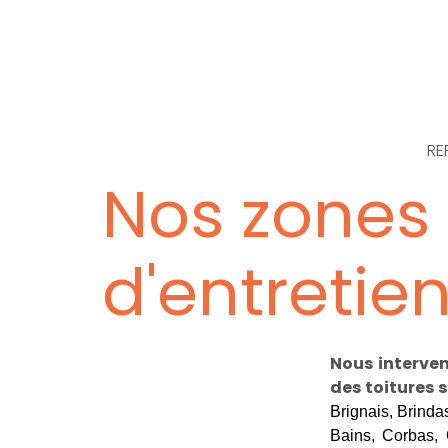
RE
Nos zones 
d'entretien
Nous interven
des toitures 
Brignais, Brinda
Bains, Corbas, 