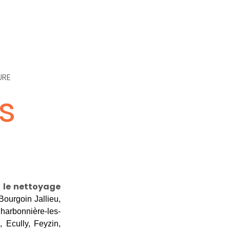
URE
s
t le nettoyage
ourgoin Jallieu,
Charbonnière-les-
 Ecully, Feyzin,