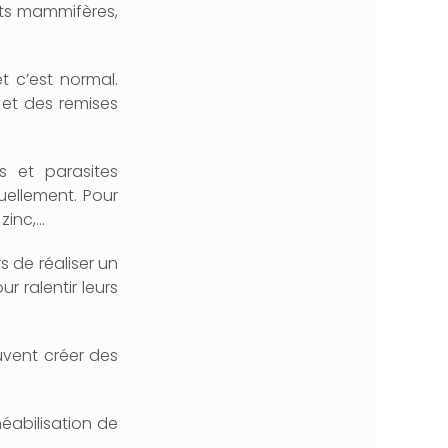
its mammifères,
t c’est normal.
 et des remises
s et parasites
uellement. Pour
 zinc,…
s de réaliser un
r ralentir leurs
uvent créer des
méabilisation de